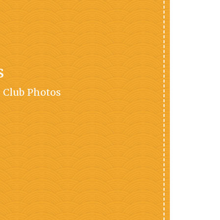
s
 Club Photos