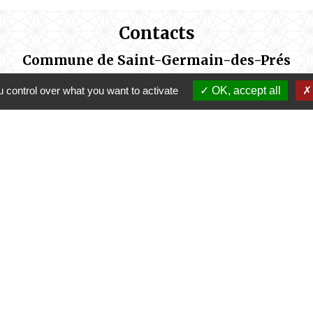
Contacts
Commune de Saint-Germain-des-Prés
1 rue Saint Firmin
 control over what you want to activate
OK, accept all
45220 Saint-Germain-des-Prés - FRANCE
tratifs de la mairie sont ouverts au public a
Lundi de14h00 à 17h15
Mardi de 9h00 à 12h00 et de 14h00 à 17h15
Mercredi de 9h00 à 12h00
Jeudi de 9h00 à 12h00 et de 14h00 à 17h15
Vendredi de 9h00 à 12h00
Samedi de 9h00 à 12h00 (semaine impaire)
ez exposer vos demandes par mail à l'adresse 
secretariat@saint-germain-des-pres-loiret.fr