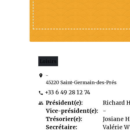
Loisirs
-
location_on
45220 Saint-Germain-des-Prés
+33 6 49 28 12 74
phone
Président(e):
Richard 
people
Vice-président(e):
-
Trésorier(e):
Josiane 
Secrétaire:
Valérie 