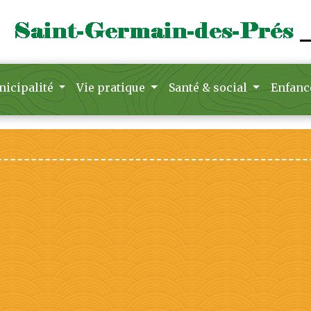
icipalité
Vie pratique
Santé & social
Enfanc