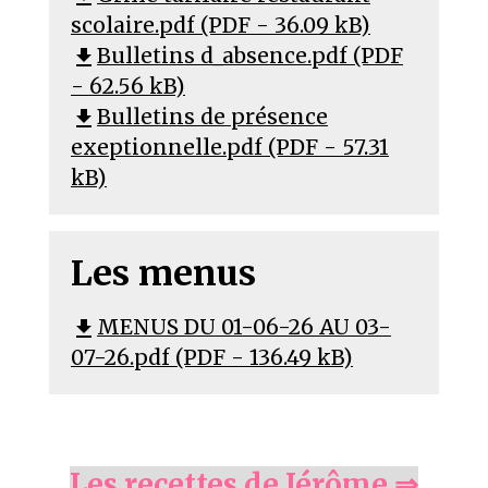
scolaire.pdf (PDF - 36.09 kB)
Bulletins d_absence.pdf (PDF
file_download
- 62.56 kB)
Bulletins de présence
file_download
exeptionnelle.pdf (PDF - 57.31
kB)
Les menus
MENUS DU 01-06-26 AU 03-
file_download
07-26.pdf (PDF - 136.49 kB)
Les recettes de Jérôme ⇒