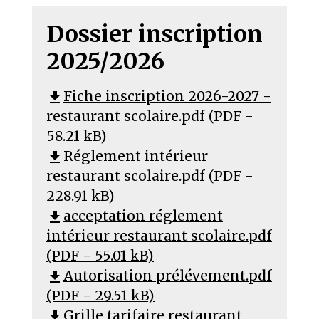
Dossier inscription
2025/2026
Fiche inscription 2026-2027 -
file_download
restaurant scolaire.pdf (PDF -
58.21 kB)
Réglement intérieur
file_download
restaurant scolaire.pdf (PDF -
228.91 kB)
acceptation réglement
file_download
intérieur restaurant scolaire.pdf
(PDF - 55.01 kB)
Autorisation prélévement.pdf
file_download
(PDF - 29.51 kB)
Grille tarifaire restaurant
file_download