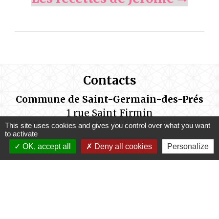
Contacts
Commune de Saint-Germain-des-Prés
1 rue Saint Firmin
45220 Saint-Germain-des-Prés - FRANCE
This site uses cookies and gives you control over what you want
to activate
OK, accept all
Deny all cookies
Personalize
Les services administratifs de la mairie
sont ouverts au public aux horaires
suivants:
Lundi de14h00 à 17h15
Mardi de 9h00 à 12h00 et de 14h00 à 17h15