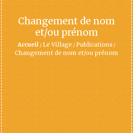
Changement de nom
et/ou prénom
Accueil
Le Village
Publications
/
/
/
Changement de nom et/ou prénom