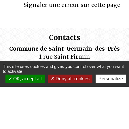
Signaler une erreur sur cette page
Contacts
Commune de Saint-Germain-des-Prés
1 rue Saint Firmin
45220 Saint-Germain-des-Prés - FRANCE
This site uses cookies and gives you control over what you want
to activate
OK, accept all
Deny all cookies
Personalize
Les services administratifs de la mairie
sont ouverts au public aux horaires
suivants:
Lundi de14h00 à 17h15
Mardi de 9h00 à 12h00 et de 14h00 à 17h15
Mercredi de 9h00 à 12h00
Jeudi de 9h00 à 12h00 et de 14h00 à 17h15