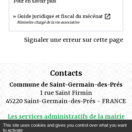
Pour en savoir plus
open_in_new
Guide juridique et fiscal du mécénat
Ministère chargé de la vie associative
Signaler une erreur sur cette page
Contacts
Commune de Saint-Germain-des-Prés
1 rue Saint Firmin
45220 Saint-Germain-des-Prés - FRANCE
Les services administratifs de la mairie
sont ouverts au public aux horaires
This site uses cookies and gives you control over what you want
to activate