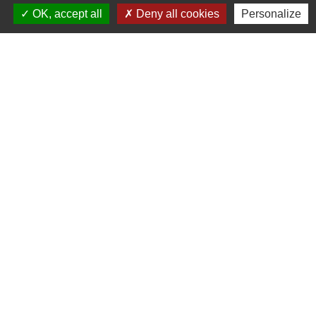
suivants:
OK, accept all
Deny all cookies
Personalize
Lundi de14h00 à 17h15
Mardi de 9h00 à 12h00 et de 14h00 à 17h15
Mercredi de 9h00 à 12h00
Jeudi de 9h00 à 12h00 et de 14h00 à 17h15
Vendredi de 9h00 à 12h00
Samedi de 9h00 à 12h00 (semaine
impaire)
Vous pouvez exposer vos demandes par
mail à l'adresse suivante :
secretariat@saint-germain-des-pres-
loiret.fr
ou
contact@saint-germain-des-pres-loiret.fr