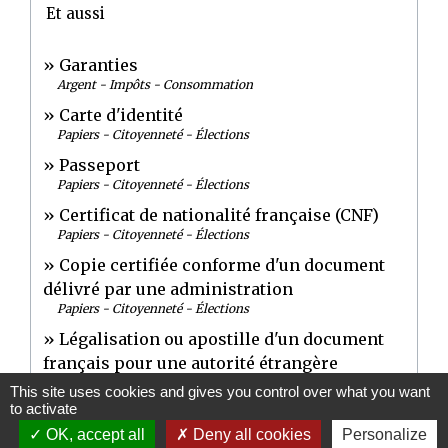
Et aussi
Garanties
Argent - Impôts - Consommation
Carte d'identité
Papiers - Citoyenneté - Élections
Passeport
Papiers - Citoyenneté - Élections
Certificat de nationalité française (CNF)
Papiers - Citoyenneté - Élections
Copie certifiée conforme d'un document
délivré par une administration
Papiers - Citoyenneté - Élections
Légalisation ou apostille d'un document
français pour une autorité étrangère
Papiers - Citoyenneté - Élections
This site uses cookies and gives you control over what you want
to activate
Légalisation de documents d'origine
OK, accept all
Deny all cookies
Personalize
étrangère (authentification)