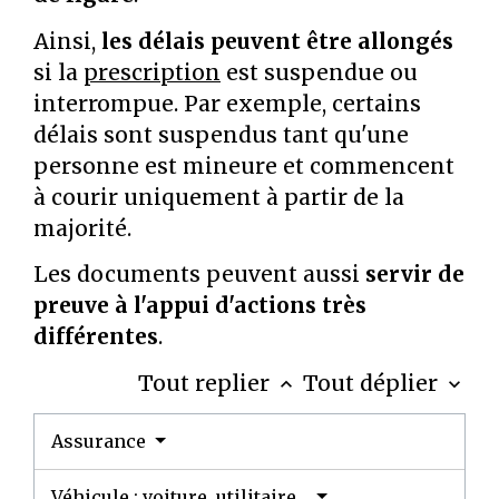
Ainsi,
les délais peuvent être allongés
si la
prescription
est suspendue ou
interrompue. Par exemple, certains
délais sont suspendus tant qu'une
personne est mineure et commencent
à courir uniquement à partir de la
majorité.
Les documents peuvent aussi
servir de
preuve à l'appui d'actions très
différentes
.
Tout replier
Tout déplier
keyboard_arrow_up
keyboard_arrow_down
Assurance
Véhicule : voiture, utilitaire...