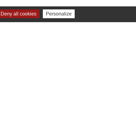
Deny all cookies
Personalize
ux horaires suivants:
suivante :