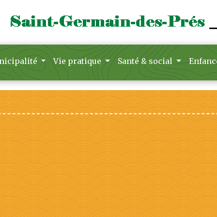
icipalité
Vie pratique
Santé & social
Enfanc