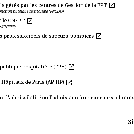
open_in_new
 gérés par les centres de Gestion de la FPT
fonction publique territoriale (FNCDG)
open_in_new
r le CNFPT
e (CNFPT)
open_in_new
ns professionnels de sapeurs-pompiers
open_in_new
 publique hospitalière (FPH)
open_in_new
- Hôpitaux de Paris (AP-HP)
e l’admissibilité ou l’admission à un concours adminis
Si