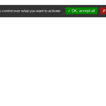
 control over what you want to activate
OK, accept all
Contacts
Commune de Saint-Germain-des-Prés
1 rue Saint Firmin
45220 Saint-Germain-des-Prés - FRANCE
tratifs de la mairie sont ouverts au public a
Lundi de14h00 à 17h15
Mardi de 9h00 à 12h00 et de 14h00 à 17h15
Mercredi de 9h00 à 12h00
Jeudi de 9h00 à 12h00 et de 14h00 à 17h15
Vendredi de 9h00 à 12h00
Samedi de 9h00 à 12h00 (semaine impaire)
ez exposer vos demandes par mail à l'adresse 