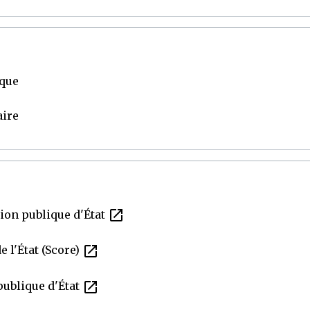
ique
aire
open_in_new
tion publique d'État
open_in_new
 l'État (Score)
open_in_new
publique d'État