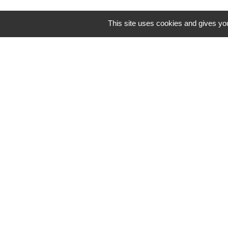
This site uses cookies and gives you
Les services adminis
Vous pouv