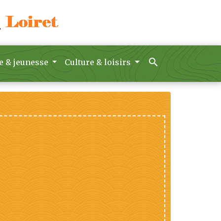
search
e & jeunesse
Culture & loisirs