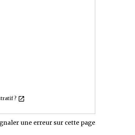
open_in_new
tratif ?
gnaler une erreur sur cette page