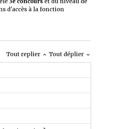
pelé
3
è
concours
et du niveau de
ns d'accès à la fonction
Tout replier
Tout déplier
keyboard_arrow_up
keyboard_arrow_down