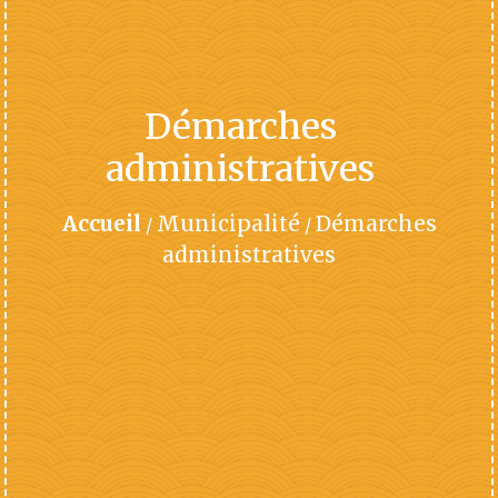
Démarches
administratives
Accueil
Municipalité
Démarches
/
/
administratives