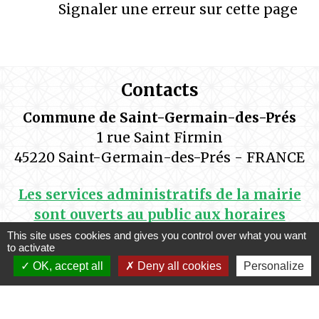
Signaler une erreur sur cette page
Contacts
Commune de Saint-Germain-des-Prés
1 rue Saint Firmin
45220 Saint-Germain-des-Prés - FRANCE
Les services administratifs de la mairie
sont ouverts au public aux horaires
suivants:
This site uses cookies and gives you control over what you want
to activate
Lundi de14h00 à 17h15
OK, accept all
Deny all cookies
Personalize
Mardi de 9h00 à 12h00 et de 14h00 à 17h15
Mercredi de 9h00 à 12h00
Jeudi de 9h00 à 12h00 et de 14h00 à 17h15