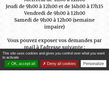
Jeudi de 9h00 à 12h00 et de 14h00 à 17h15
Vendredi de 9h00 à 12h00
Samedi de 9h00 à 12h00 (semaine
impaire)
Vous pouvez exposer vos demandes par
mail à l'adresse suivante :
This site uses cookies and gives you control over what you want
secretariat@saint-germain-des-pres-
to activate
loiret.fr
OK, accept all
Deny all cookies
Personalize
ou
contact@saint-germain-des-pres-loiret.fr
Mentions légales
-