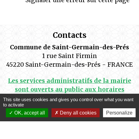
Contacts
Commune de Saint-Germain-des-Prés
1 rue Saint Firmin
45220 Saint-Germain-des-Prés - FRANCE
Les services administratifs de la mairie
sont ouverts au public aux horaires
suivants:
This site uses cookies and gives you control over what you want
to activate
Lundi de14h00 à 17h15
OK, accept all
Deny all cookies
Personalize
Mardi de 9h00 à 12h00 et de 14h00 à 17h15
Mercredi de 9h00 à 12h00
Jeudi de 9h00 à 12h00 et de 14h00 à 17h15