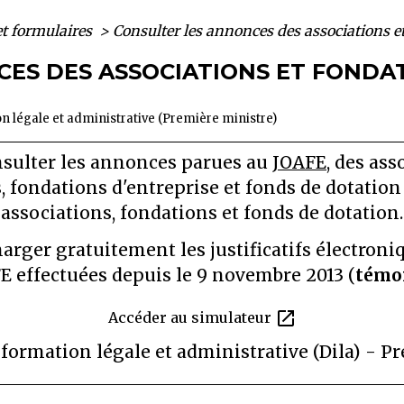
et formulaires
>
Consulter les annonces des associations e
ES DES ASSOCIATIONS ET FONDAT
ion légale et administrative (Première ministre)
nsulter les annonces parues au
JOAFE
, des ass
, fondations d'entreprise et fonds de dotatio
associations, fondations et fonds de dotation.
rger gratuitement les justificatifs électroniq
E effectuées depuis le 9 novembre 2013 (
témo
open_in_new
Accéder au simulateur
nformation légale et administrative (Dila) - 