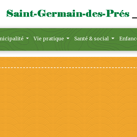
icipalité
Vie pratique
Santé & social
Enfanc