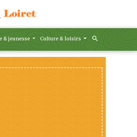
search
e & jeunesse
Culture & loisirs