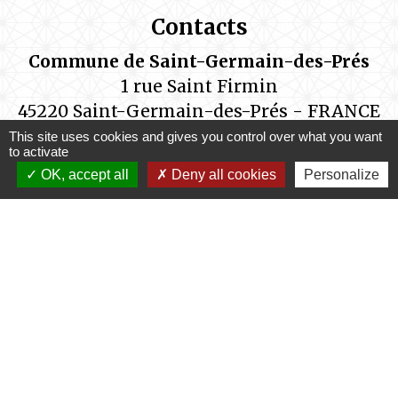
Contacts
Commune de Saint-Germain-des-Prés
1 rue Saint Firmin
45220 Saint-Germain-des-Prés - FRANCE
This site uses cookies and gives you control over what you want
to activate
Les services administratifs de la mairie
OK, accept all
Deny all cookies
Personalize
sont ouverts au public aux horaires
suivants:
Lundi de14h00 à 17h15
Mardi de 9h00 à 12h00 et de 14h00 à 17h15
Mercredi de 9h00 à 12h00
Jeudi de 9h00 à 12h00 et de 14h00 à 17h15
Vendredi de 9h00 à 12h00
Samedi de 9h00 à 12h00 (semaine
impaire)